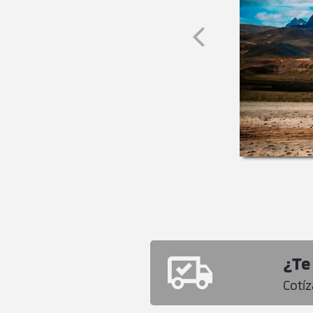
¿Te
Cotí