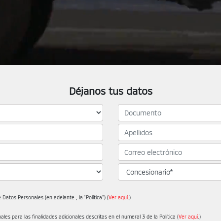
Déjanos tus datos
 Datos Personales (en adelante , la "Política") (
Ver aquí
.)
es para las finalidades adicionales descritas en el numeral 3 de la Política (
Ver aquí
.)