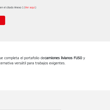
en el citado Anexo 1 (
Ver aquí
.)
e completa el portafolio de
camiones livianos FUSO
y
ternativa versátil para trabajos exigentes.