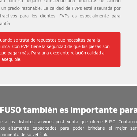
idad para su negocio. Ofreciendo una productos de calidad
a un precio razonable. La calidad de FVPs está aseurada por
activos para los clientes. FVPs es especialmente para
antía.
ando se trata de repuestos que necesitas para la
unca. Con FVP, tiene la seguridad de que las piezas son
 que pagar más. Para una excelente relación calidad a
 asequible.
 FUSO también es importante par
e a los distintos servicios post venta que ofrece FUSO. Contamo
cos altamente capacitados para poder brindarle el mejor serv
onamiento de su vehículo.