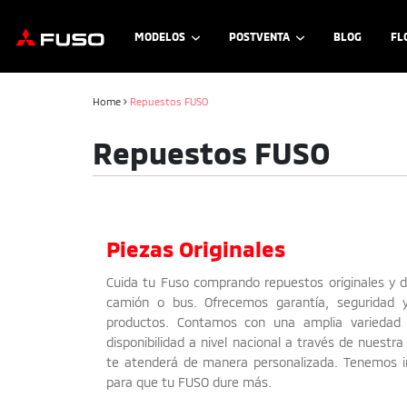
MODELOS
POSTVENTA
BLOG
FL
Home
Repuestos FUSO
Repuestos FUSO
Piezas Originales
Cuida tu Fuso comprando repuestos originales y 
camión o bus. Ofrecemos garantía, seguridad 
productos. Contamos con una amplia variedad 
disponibilidad a nivel nacional a través de nuestra
te atenderá de manera personalizada. Tenemos in
para que tu FUSO dure más.