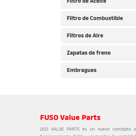
Filtro de Aceite
Filtro de Combustible
El 
de 
Fil
sup
Filtros de Aire
im
ta
Lo
bo
Zapatas de freno
li
ori
ar
mo
Embragues
Pa
una
se
me
si
as
Lo
tr
cue
FUSO Value Parts
USO VALUE PARTS es un nuevo concepto de