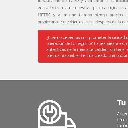
funcionamiento fiable y aumentar la rentabil
equivalente a la de nuestras piezas originales 
MFTBC y al mismo tiempo otorga precios atr
propietarios de vehículos FUSO después de la gar
¿Cuándo debemos comprometer la calidad cu
operación de tu negocio? La respuesta es: n
auténticas de la más alta calidad, sin tener
precios razonable, hemos creado una opción
Tu
Acced
técni
funci