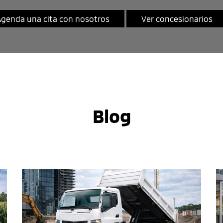
genda una cita con nosotros
Ver concesionarios
Blog