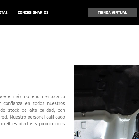
OTAS
CONCESIONARIOS
TIENDA VIRTUAL
dale el máximo rendimiento a tu
y confianza en todos nuestros
de stock de alta calidad, con
 red. Nuestro personal calificado
creíbles ofertas y promociones